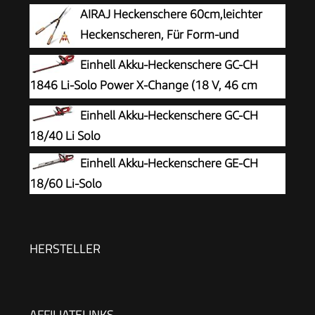
AIRAJ Heckenschere 60cm,leichter
Heckenscheren, Für Form-und
Rückschnitt von Hecken,Gehärtete
Einhell Akku-Heckenschere GC-CH
Stahl-Klingen/antihaftbeschichtet/Softgrip-
1846 Li-Solo Power X-Change (18 V, 46 cm
Funktion,Professionell Heckenschere manuell
Schnittlänge, 15 mm Zahnabstand,
Einhell Akku-Heckenschere GC-CH
mit Wellenschliff
ergonomischer Griff, ohne Akku)
18/40 Li Solo
Einhell Akku-Heckenschere GE-CH
18/60 Li-Solo
HERSTELLER
AFFILIATELINKS