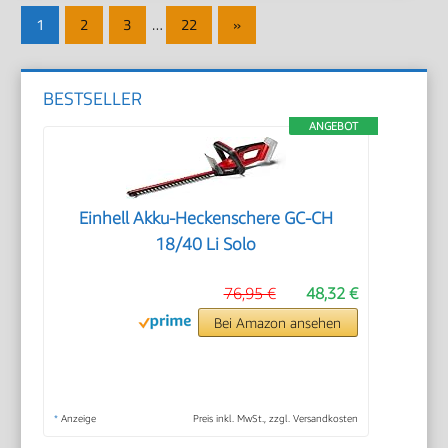
Seitennummerierung
Nächste
1
2
3
…
22
»
der
Beiträge
Beiträge
BESTSELLER
ANGEBOT
Einhell Akku-Heckenschere GC-CH
18/40 Li Solo
76,95 €
48,32 €
Bei Amazon ansehen
*
Anzeige
Preis inkl. MwSt., zzgl. Versandkosten