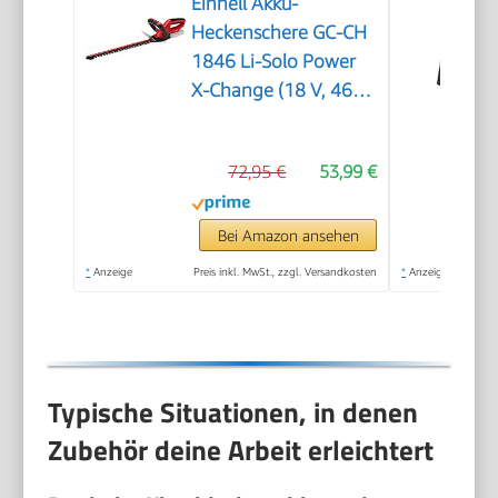
Einhell Akku-
Heckenschere GC-CH
1846 Li-Solo Power
X-Change (18 V, 46
cm Schnittlänge, 15
mm Zahnabstand,
72,95 €
53,99 €
ergonomischer Griff,
ohne Akku)
Bei Amazon ansehen
*
Anzeige
Preis inkl. MwSt., zzgl. Versandkosten
*
Anzeige
Typische Situationen, in denen
Zubehör deine Arbeit erleichtert