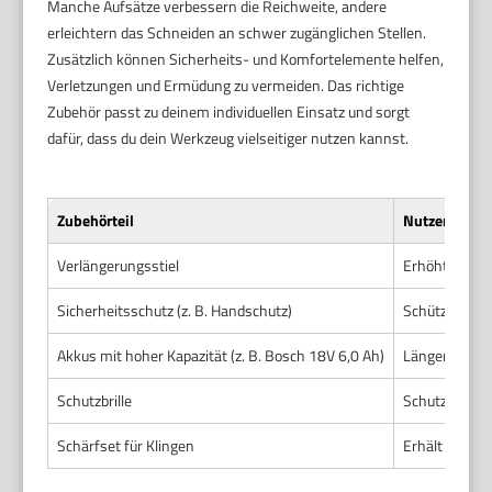
Manche Aufsätze verbessern die Reichweite, andere
erleichtern das Schneiden an schwer zugänglichen Stellen.
Zusätzlich können Sicherheits- und Komfortelemente helfen,
Verletzungen und Ermüdung zu vermeiden. Das richtige
Zubehör passt zu deinem individuellen Einsatz und sorgt
dafür, dass du dein Werkzeug vielseitiger nutzen kannst.
Zubehörteil
Nutzen
Verlängerungsstiel
Erhöht die Re
Sicherheitsschutz (z. B. Handschutz)
Schützt Händ
Akkus mit hoher Kapazität (z. B. Bosch 18V 6,0 Ah)
Längere Arbe
Schutzbrille
Schutz vor u
Schärfset für Klingen
Erhält die Sc