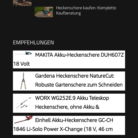
Heckenschere kaufen: Komplette
Kaufberatung
EMPFEHLUNGEN
MAKITA Akku-Heckenschere DUH607Z
18 Volt
Gardena Heckenschere NatureCut:
Robuste Gartenschere zum Schneiden
von Hecken und dickeren Ästen, 23
WORX WG252E.9 Akku Teleskop
cm, antihaftbeschichtete Messer, ergonomische
Heckenschere, ohne Akku &
Holzgriffe (12300-20)
Ladegerät, 1340 /min
Einhell Akku-Heckenschere GC-CH
1846 Li-Solo Power X-Change (18 V, 46 cm
Schnittlänge, 15 mm Zahnabstand,