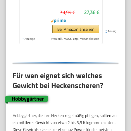
Hecken und dickeren
34,99 €
27,36 €
Ästen, 23 cm,
antihaftbeschichtete
Messer,
Bei Amazon ansehen
*
Anzeige
ergonomische
*
Anzeige
Preis inkl. MwSt., zzgl. Versandkosten
Holzgriffe (12300-20)
Für wen eignet sich welches
Gewicht bei Heckenscheren?
Hobbygärtner
Hobbygärtner, die ihre Hecken regelmäßig pflegen, sollten auf
ein mittleres Gewicht von etwa 2 bis 3,5 Kilogramm achten.
Diese Gewichtsklasse bietet genug Power für die meisten