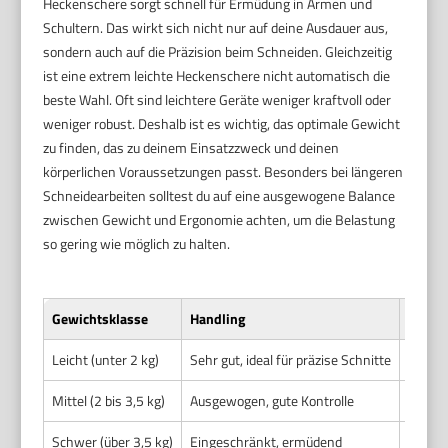
Heckenschere sorgt schnell für Ermüdung in Armen und
Schultern. Das wirkt sich nicht nur auf deine Ausdauer aus,
sondern auch auf die Präzision beim Schneiden. Gleichzeitig
ist eine extrem leichte Heckenschere nicht automatisch die
beste Wahl. Oft sind leichtere Geräte weniger kraftvoll oder
weniger robust. Deshalb ist es wichtig, das optimale Gewicht
zu finden, das zu deinem Einsatzzweck und deinen
körperlichen Voraussetzungen passt. Besonders bei längeren
Schneidearbeiten solltest du auf eine ausgewogene Balance
zwischen Gewicht und Ergonomie achten, um die Belastung
so gering wie möglich zu halten.
Gewichtsklasse
Handling
Kraft
Leicht (unter 2 kg)
Sehr gut, ideal für präzise Schnitte
Niedri
Mittel (2 bis 3,5 kg)
Ausgewogen, gute Kontrolle
Moder
Schwer (über 3,5 kg)
Eingeschränkt, ermüdend
Höher