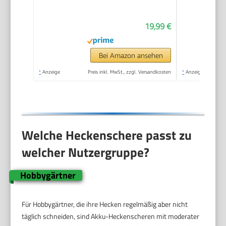
von
Hecken,Gehärtete
19,99 €
Stahl-
Klingen/antihaftbeschichtet/Softgri
Funktion,Professionell
Bei Amazon ansehen
Heckenschere
*
Anzeige
Preis inkl. MwSt., zzgl. Versandkosten
*
Anzeige
manuell mit
Wellenschliff
Welche Heckenschere passt zu
welcher Nutzergruppe?
Hobbygärtner
Für Hobbygärtner, die ihre Hecken regelmäßig aber nicht
täglich schneiden, sind Akku-Heckenscheren mit moderater