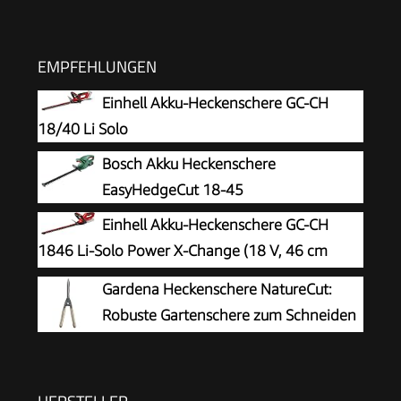
EMPFEHLUNGEN
Einhell Akku-Heckenschere GC-CH
18/40 Li Solo
Bosch Akku Heckenschere
EasyHedgeCut 18-45
Einhell Akku-Heckenschere GC-CH
1846 Li-Solo Power X-Change (18 V, 46 cm
Schnittlänge, 15 mm Zahnabstand,
Gardena Heckenschere NatureCut:
ergonomischer Griff, ohne Akku)
Robuste Gartenschere zum Schneiden
von Hecken und dickeren Ästen, 23
cm, antihaftbeschichtete Messer, ergonomische
Holzgriffe (12300-20)