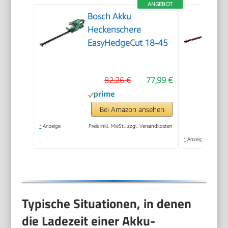
ANGEBOT
Bosch Akku
Heckenschere
EasyHedgeCut 18-45
82,26 €
77,99 €
Bei Amazon ansehen
*
Anzeige
Preis inkl. MwSt., zzgl. Versandkosten
*
Anzeige
Typische Situationen, in denen
die Ladezeit einer Akku-