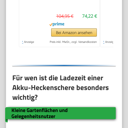
lasergeschnittenem u.
diamantgeschliffenem
104,95 €
74,22 €
Stahl, Metallgetriebe,
Stoßschutz, inkl.
Köcher)
Bei Amazon ansehen
*
Anzeige
Preis inkl. MwSt., zzgl. Versandkosten
*
Anzeige
Für wen ist die Ladezeit einer
Akku-Heckenschere besonders
wichtig?
Kleine Gartenflächen und
Gelegenheitsnutzer