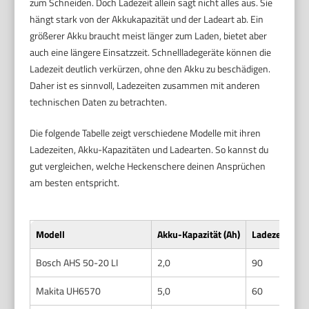
zum Schneiden. Doch Ladezeit allein sagt nicht alles aus. Sie
hängt stark von der Akkukapazität und der Ladeart ab. Ein
größerer Akku braucht meist länger zum Laden, bietet aber
auch eine längere Einsatzzeit. Schnellladegeräte können die
Ladezeit deutlich verkürzen, ohne den Akku zu beschädigen.
Daher ist es sinnvoll, Ladezeiten zusammen mit anderen
technischen Daten zu betrachten.
Die folgende Tabelle zeigt verschiedene Modelle mit ihren
Ladezeiten, Akku-Kapazitäten und Ladearten. So kannst du
gut vergleichen, welche Heckenschere deinen Ansprüchen
am besten entspricht.
Modell
Akku-Kapazität (Ah)
Ladezeit (Min
Bosch AHS 50-20 LI
2,0
90
Makita UH6570
5,0
60